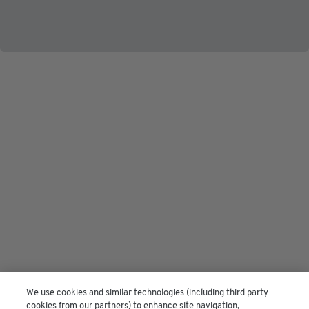
SanitytestRss
August 22, 2024
Follow us on
GM Terms of Use
We use cookies and similar technologies (including third party
cookies from our partners) to enhance site navigation,